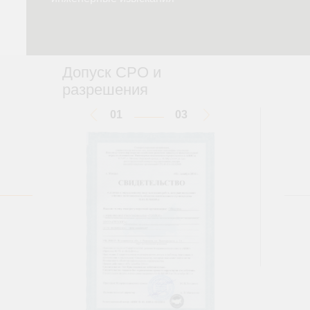
Допуск CPО и
разрешения
01
03