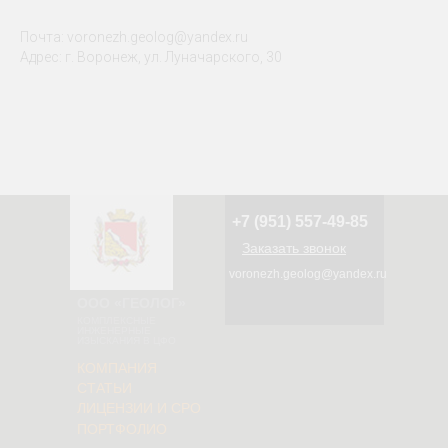
Почта: voronezh.geolog@yandex.ru
Адрес: г. Воронеж, ул. Луначарского, 30
+7 (951) 557-49-85
Заказать звонок
voronezh.geolog@yandex.ru
ООО «ГЕОЛОГ»
КОМПЛЕКСНЫЕ
ИНЖЕНЕРНЫЕ
ИЗЫСКАНИЯ В ЦФО
КОМПАНИЯ
СТАТЬИ
ЛИЦЕНЗИИ И СРО
ПОРТФОЛИО